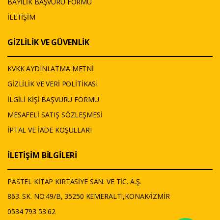
BAYİLİK BAŞVURU FORMU
İLETİŞİM
GİZLİLİK VE GÜVENLİK
KVKK AYDINLATMA METNİ
GİZLİLİK VE VERİ POLİTİKASI
İLGİLİ KİŞİ BAŞVURU FORMU
MESAFELİ SATIŞ SÖZLEŞMESİ
İPTAL VE İADE KOŞULLARI
İLETİŞİM BİLGİLERİ
PASTEL KİTAP KIRTASİYE SAN. VE TİC. A.Ş.
863. SK. NO:49/B, 35250 KEMERALTI,KONAK/İZMİR
0534 793 53 62