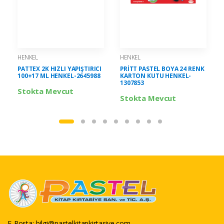
HENKEL
HENKEL
PATTEX 2K HIZLI YAPIŞTIRICI
PRİTT PASTEL BOYA 24 RENK
100+17 ML HENKEL-2645988
KARTON KUTU HENKEL-
1307853
Stokta Mevcut
Stokta Mevcut
E-Posta:
bilgi@pastelkitapkirtasiye.com