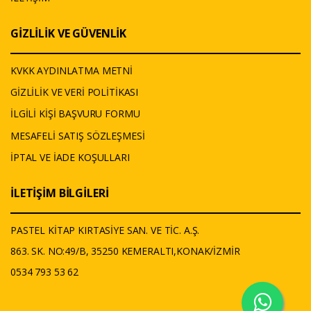
GİZLİLİK VE GÜVENLİK
KVKK AYDINLATMA METNİ
GİZLİLİK VE VERİ POLİTİKASI
İLGİLİ KİŞİ BAŞVURU FORMU
MESAFELİ SATIŞ SÖZLEŞMESİ
İPTAL VE İADE KOŞULLARI
İLETİŞİM BİLGİLERİ
PASTEL KİTAP KIRTASİYE SAN. VE TİC. A.Ş.
863. SK. NO:49/B, 35250 KEMERALTI,KONAK/İZMİR
0534 793 53 62