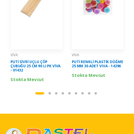
VIVA
VIVA
PUTİ SİVRİ UÇLU ÇÖP
PUTİ RENKLİ PLASTİK DÜĞME
ÇUBUĞU 25 CM 90 LI PK VİVA
25 MM 30 ADET VIVA - 14296
- 01432
Stokta Mevcut
Stokta Mevcut