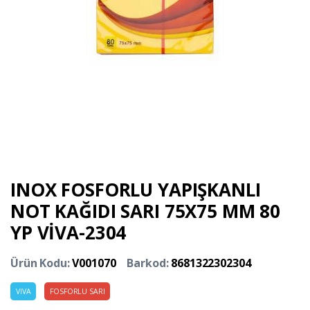
INOX FOSFORLU YAPIŞKANLI
NOT KAĞIDI SARI 75X75 MM 80
YP VİVA-2304
Ürün Kodu:
V001070
Barkod:
8681322302304
VIVA
FOSFORLU SARI